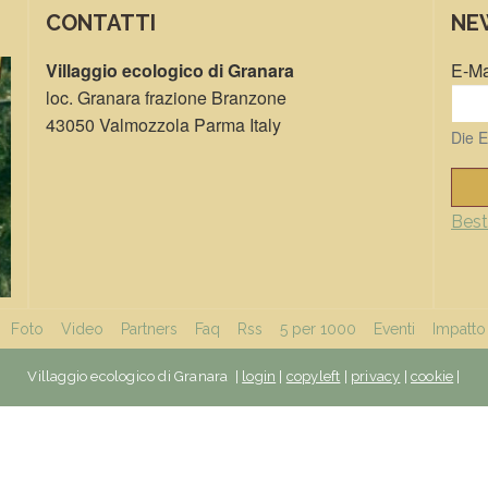
CONTATTI
NE
Villaggio ecologico di Granara
E-Ma
loc. Granara frazione Branzone
43050 Valmozzola Parma Italy
Die E
Bes
Foto
Video
Partners
Faq
Rss
5 per 1000
Eventi
Impatto
Villaggio ecologico di Granara |
login
|
copyleft
|
privacy
|
cookie
|