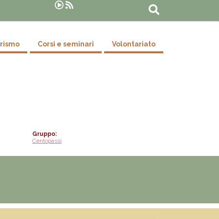
Suche
urismo
Corsi e seminari
Volontariato
Gruppo
Centopassi