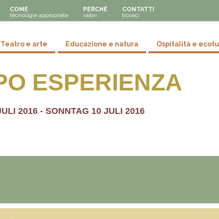
COME
PERCHÉ
CONTATTI
tecnologie appropriate
valori
trovaci
y menu
Teatro e arte
Educazione e natura
Ospitalità e ecot
O ESPERIENZA
ULI 2016
-
SONNTAG 10 JULI 2016