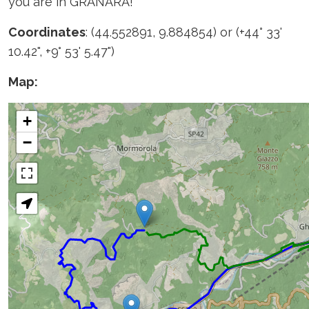
you are in GRANARA!
Coordinates
: (44.552891, 9.884854) or (+44° 33'
10.42", +9° 53' 5.47")
Map: