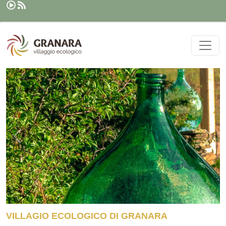
Rechercher
Aller au contenu principal
Précédent
Sui
VILLAGIO ECOLOGICO DI GRANARA