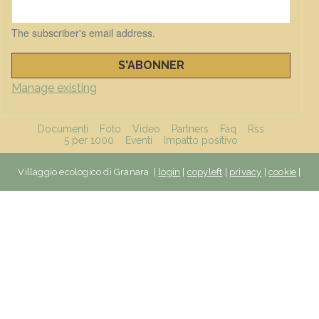
The subscriber's email address.
Manage existing
FUNZIONI
Documenti
Foto
Video
Partners
Faq
Rss
5 per 1000
Eventi
Impatto positivo
Villaggio ecologico di Granara |
login
|
copyleft
|
privacy
|
cookie
|