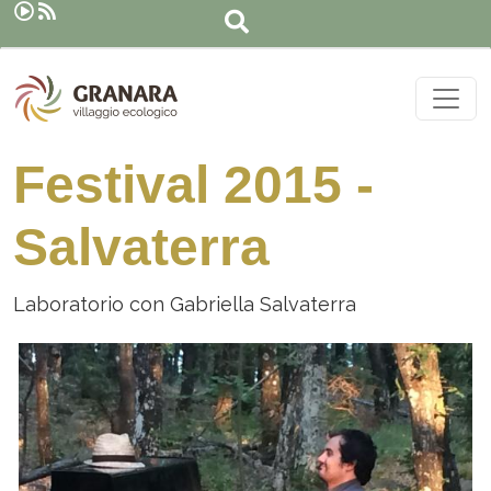
Rechercher
Aller au contenu principal
Festival 2015 -
Salvaterra
Laboratorio con Gabriella Salvaterra