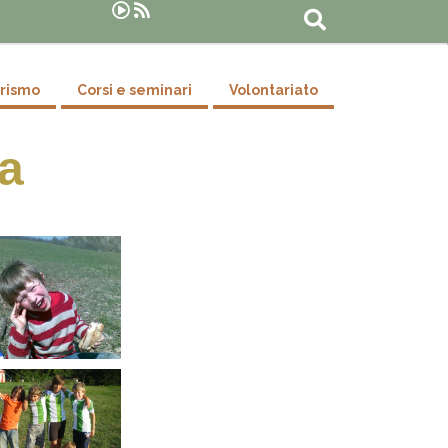
Rechercher
urismo
Corsi e seminari
Volontariato
ra