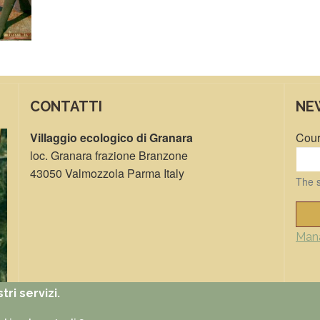
CONTATTI
NE
Villaggio ecologico di Granara
Cour
loc. Granara frazione Branzone
43050 Valmozzola Parma Italy
The s
Mana
tri servizi.
Foto
Video
Partners
Faq
Rss
5 per 1000
Eventi
Impatto