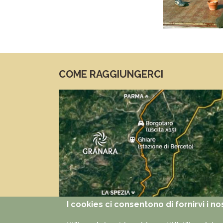
COME RAGGIUNGERCI
I cookies ci consentono di fornirvi i nos
FUNZIONI
Documenti