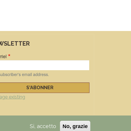
WSLETTER
riel
ubscriber's email address.
ge existing
Si, accetto
 positivo
No, grazie