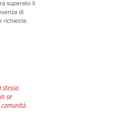
à superato il
esenza di
e richieste.
 stesso
in se
i comunità.