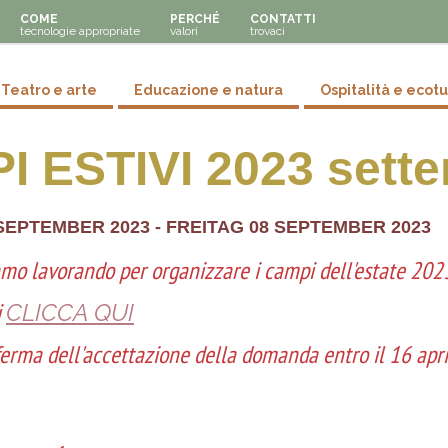
COME
PERCHÉ
CONTATTI
tecnologie appropriate
valori
trovaci
y menu
Teatro e arte
Educazione e natura
Ospitalità e ecot
I ESTIVI 2023 sett
SEPTEMBER 2023
-
FREITAG 08 SEPTEMBER 2023
amo lavorando per organizzare i campi dell'estate 202
i
CLICCA QUI
erma dell'accettazione della domanda entro il 16 apri