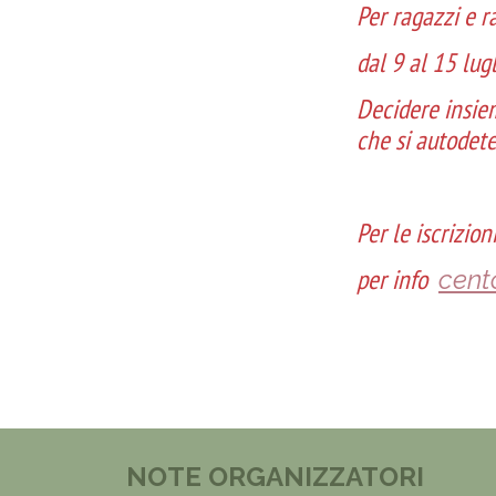
Per ragazzi e r
dal 9 al 15 lug
Decidere insiem
che si autodete
Per le iscrizion
per info
cent
NOTE ORGANIZZATORI