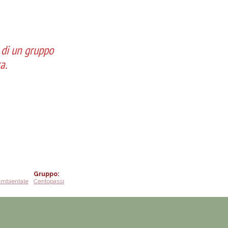
a di un gruppo
a.
Gruppo
ambientale
Centopassi