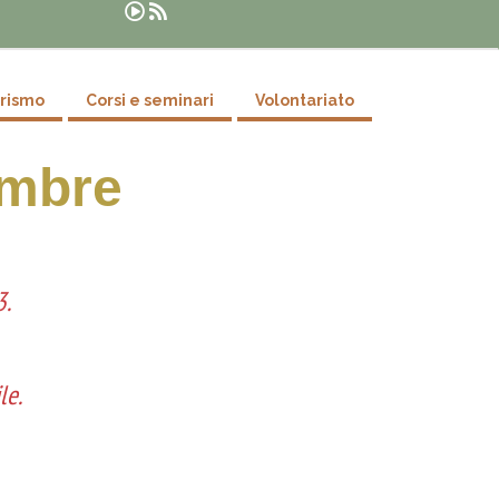
Suche
urismo
Corsi e seminari
Volontariato
embre
3.
le.