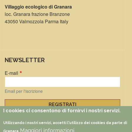
Villaggio ecologico di Granara
loc. Granara frazione Branzone
43050 Valmozzola Parma Italy
NEWSLETTER
E-mail
Email per l'iscrizione
I cookies ci consentono di fornirvi i nostri servizi.
Gestisci iscrizioni
Utilizzando i nostri servizi, accetti l'utilizzo dei cookies da parte di
Maggiori informazioni
FUNZIONI
Documenti
Foto
Video
Partners
Faq
Rss
Granara