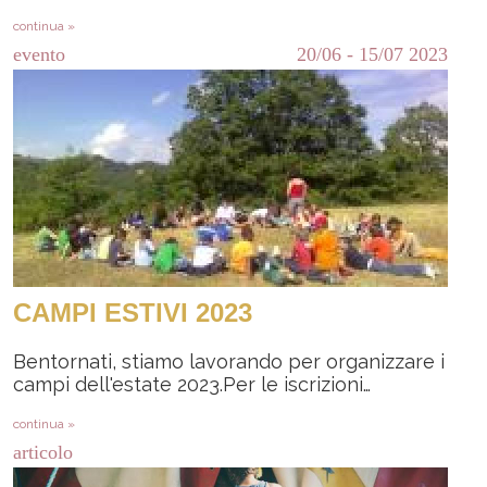
continua »
evento
20/06
-
15/07
2023
CAMPI ESTIVI 2023
Bentornati, stiamo lavorando per organizzare i
campi dell'estate 2023.Per le iscrizioni…
continua »
articolo