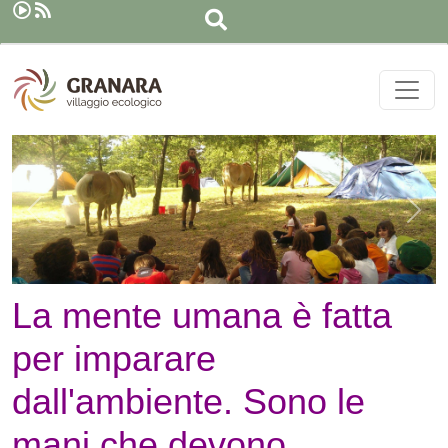
Cerca
Salta al contenuto principale
Precedente
Suc
La mente umana è fatta
per imparare
dall'ambiente. Sono le
mani che devono