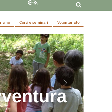
Cerca
urismo
Corsi e seminari
Volontariato
Successivo
vventura