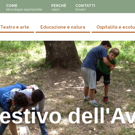
COME
PERCHÉ
CONTATTI
tecnologie appropriate
valori
trovaci
y menu
Teatro e arte
Educazione e natura
Ospitalità e ecot
stivo dell'A