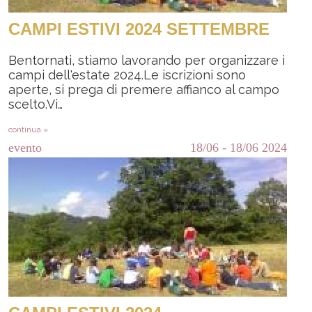
CAMPI ESTIVI 2024 SETTEMBRE
Bentornati, stiamo lavorando per organizzare i
campi dell'estate 2024.Le iscrizioni sono
aperte, si prega di premere affianco al campo
scelto.Vi…
continua »
evento
18/06
-
18/06
2024