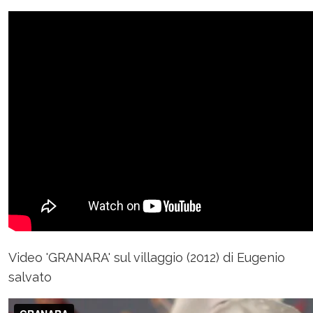
Video 'GRANARA' sul villaggio (2012) di Eugenio
salvato