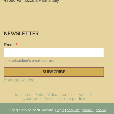
43050 Valmozzola Parma Italy
NEWSLETTER
Email
The subscriber's email address.
Manage existing
FUNZIONI
Documenti
Foto
Video
Partners
Faq
Rss
5 per 1000
Eventi
Impatto positivo
Villaggio ecologico di Granara |
login
|
copyleft
|
privacy
|
cookie
|