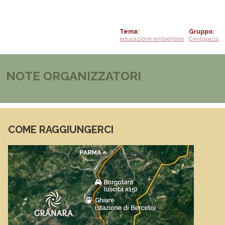
Tema
Gruppo
educazione ambientale
Centopassi
NOTE ORGANIZZATORI
COME RAGGIUNGERCI