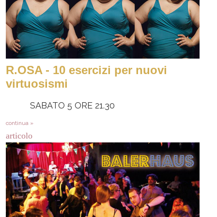
R.OSA - 10 esercizi per nuovi
virtuosismi
SABATO 5 ORE 21.30
continua »
articolo