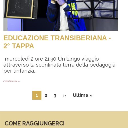
EDUCAZIONE TRANSIBERIANA -
2° TAPPA
mercoledì 2 ore 21.30 Un lungo viaggio
attraverso la sconfinata terra della pedagogia
per l’infanzia.
continua »
Seitennummerierung
Nächste Seite
Letzte Seite
1
2
3
››
Ultima »
COME RAGGIUNGERCI