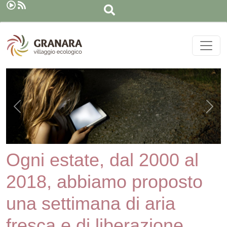
Cerca
Salta al contenuto principale
Precedente
Suc
Ogni estate, dal 2000 al
2018,
abbiamo proposto
una settimana di aria
fresca e di liberazione