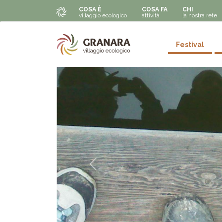
Navigazione principale
Salta al contenuto principale
COSA È
COSA FA
CHI
villaggio ecologico
attività
la nostra rete
Secondar
Festival
Precedente