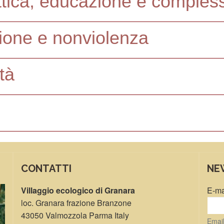
tica, educazione e compless
zione e nonviolenza
ità
CONTATTI
NE
Villaggio ecologico di Granara
E-ma
loc. Granara frazione Branzone
43050 Valmozzola Parma Italy
Email