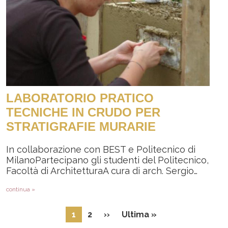
LABORATORIO PRATICO
TECNICHE IN CRUDO PER
STRATIGRAFIE MURARIE
In collaborazione con BEST e Politecnico di
MilanoPartecipano gli studenti del Politecnico,
Facoltà di ArchitetturaA cura di arch. Sergio…
continua »
Paginazione
Pagina successiva
Ultima pagina
1
2
››
Ultima »