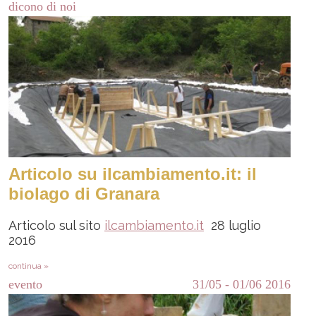
dicono di noi
Articolo su ilcambiamento.it: il
biolago di Granara
Articolo sul sito
ilcambiamento.it
28 luglio
2016
continua »
evento
31/05
-
01/06
2016