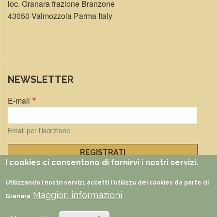
loc. Granara frazione Branzone
43050 Valmozzola Parma Italy
NEWSLETTER
E-mail
Email per l'iscrizione
I cookies ci consentono di fornirvi i nostri servizi.
Gestisci iscrizioni
Utilizzando i nostri servizi, accetti l'utilizzo dei cookies da parte di
Maggiori informazioni
FUNZIONI
Documenti
Foto
Video
Partners
Faq
Rss
Granara
5 per 1000
Eventi
Impatto positivo