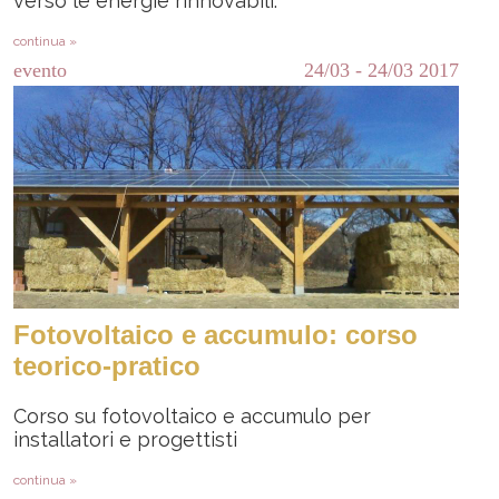
verso le energie rinnovabili.
continua »
evento
24/03
-
24/03
2017
Fotovoltaico e accumulo: corso
teorico-pratico
Corso su fotovoltaico e accumulo per
installatori e progettisti
continua »