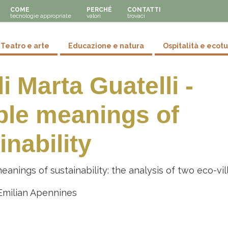
COME
PERCHÉ
CONTATTI
tecnologie appropriate
valori
trovaci
y menu
Teatro e arte
Educazione e natura
Ospitalità e ecot
di Marta Guatelli -
ple meanings of
inability
eanings of sustainability: the analysis of two eco-vi
Emilian Apennines