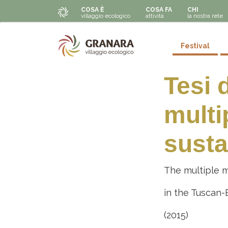
Navigazione principale
Salta al contenuto principale
COSA È
COSA FA
CHI
villaggio ecologico
attività
la nostra rete
Secondar
Festival
Tesi 
multi
susta
The multiple m
in the Tuscan-
(2015)