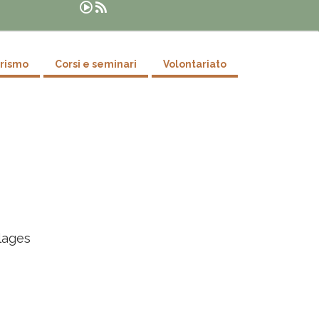
Cerca
urismo
Corsi e seminari
Volontariato
llages