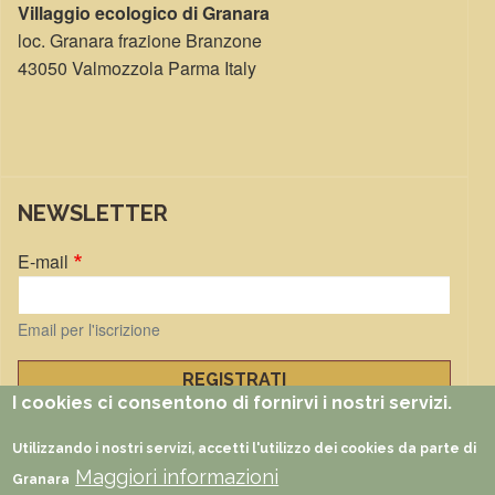
Villaggio ecologico di Granara
loc. Granara frazione Branzone
43050 Valmozzola Parma Italy
NEWSLETTER
E-mail
Email per l'iscrizione
I cookies ci consentono di fornirvi i nostri servizi.
Gestisci iscrizioni
Utilizzando i nostri servizi, accetti l'utilizzo dei cookies da parte di
Maggiori informazioni
FUNZIONI
Documenti
Foto
Video
Partners
Faq
Rss
Granara