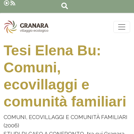
Cerca
Salta al contenuto principale
Tesi Elena Bu:
Comuni,
ecovillaggi e
comunità familiari
COMUNI, ECOVILLAGGI E COMUNITÀ FAMILIARI
(2006)
STUDI DI CASO A CONFRONTO, tra cui Granara