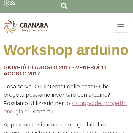
Cerca
Salta al contenuto principale
Workshop arduino
GIOVEDÌ 10 AGOSTO 2017
-
VENERDÌ 11
AGOSTO 2017
Cosa serve IOT (internet delle cose)? Che
progetti possiamo inventare con arduino?
Possiamo utilizzarlo per lo
sviluppo del progetto
energia
di Granara?
Appassionati si incontrano e guidati da un
pioniere di sistemi visualizzano le basi, provano