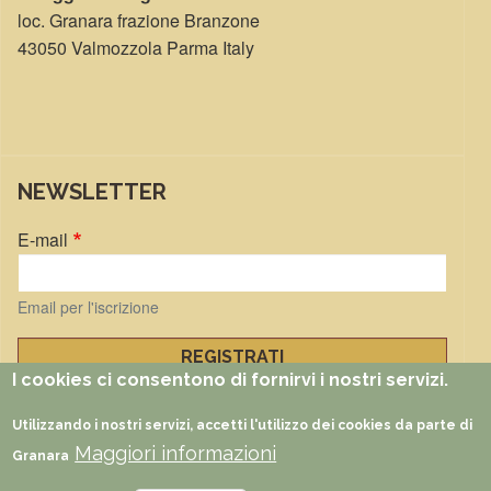
loc. Granara frazione Branzone
43050 Valmozzola Parma Italy
NEWSLETTER
E-mail
Email per l'iscrizione
I cookies ci consentono di fornirvi i nostri servizi.
Gestisci iscrizioni
Utilizzando i nostri servizi, accetti l'utilizzo dei cookies da parte di
Maggiori informazioni
FUNZIONI
Documenti
Foto
Video
Partners
Faq
Rss
Granara
5 per 1000
Eventi
Impatto positivo