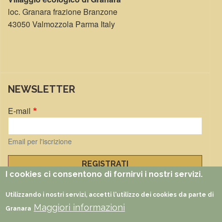
loc. Granara frazione Branzone
43050 Valmozzola Parma Italy
NEWSLETTER
E-mail
Email per l'iscrizione
I cookies ci consentono di fornirvi i nostri servizi.
Gestisci iscrizioni
Utilizzando i nostri servizi, accetti l'utilizzo dei cookies da parte di
Maggiori informazioni
FUNZIONI
Documenti
Foto
Video
Partners
Faq
Rss
Granara
5 per 1000
Eventi
Impatto positivo