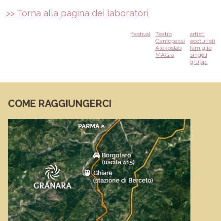
>> Torna alla pagina dei laboratori
festival
Teatro
artisti
Centopassi
ecoturisti
Alekoslab
famiglie
MAGra
singoli
gruppi
COME RAGGIUNGERCI