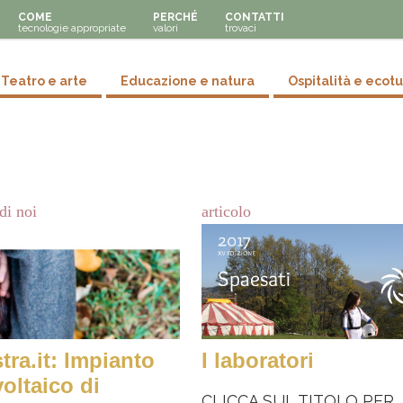
COME
PERCHÉ
CONTATTI
tecnologie appropriate
valori
trovaci
y menu
Teatro e arte
Educazione e natura
Ospitalità e ecot
di noi
articolo
tra.it: Impianto
I laboratori
voltaico di
CLICCA SUL TITOLO PER