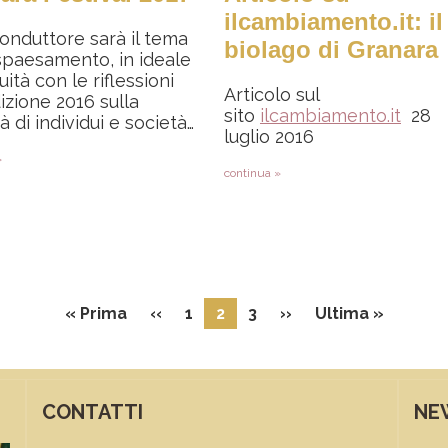
ilcambiamento.it: il
 conduttore sarà il tema
biolago di Granara
spaesamento, in ideale
uità con le riflessioni
Articolo sul
dizione 2016 sulla
sito
ilcambiamento.it
28
tà di individui e società…
luglio 2016
»
continua »
Prima pagina
Pagina precedente
Pagina successiva
Ultima 
« Prima
‹‹
1
2
3
››
Ultima »
CONTATTI
NE