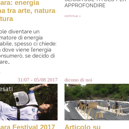
ara: energia
APPROFONDIRE
a tra arte, natura
continua »
ltura
ole diventare un
matore di energia
abile, spesso ci chiede:
 dove viene l’energia
nsumerò, se decido di
are…
»
31/07
-
05/08
2017
dicono di noi
ara Festival 2017
Articolo su