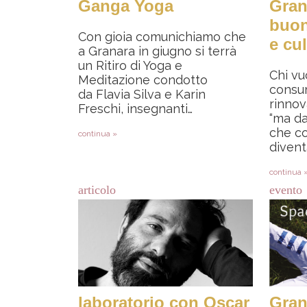
Ganga Yoga
Gran
buon
Con gioia comunichiamo che
e cu
a Granara in giugno si terrà
un Ritiro di Yoga e
Chi vu
Meditazione condotto
consu
da Flavia Silva e Karin
rinnov
Freschi, insegnanti…
“ma da
che co
continua »
divent
continua 
articolo
evento
laboratorio con Oscar
Gran