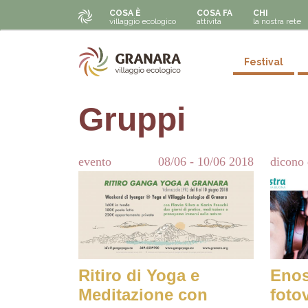
Navigazione principale
Salta al contenuto principale
COSA È
COSA FA
CHI
villaggio ecologico
attività
la nostra rete
Secondar
Festival
Gruppi
evento
08/06
-
10/06
2018
dicono 
Ritiro di Yoga e
Enos
Meditazione con
foto