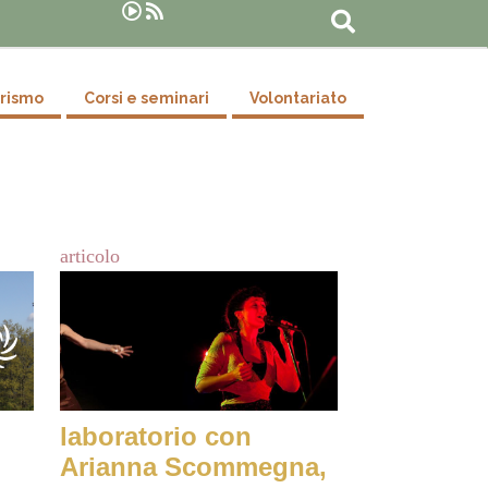
Cerca
urismo
Corsi e seminari
Volontariato
articolo
laboratorio con
Arianna Scommegna,