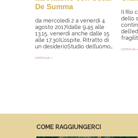
De Summa
Il filo
dello 
da mercoledì 2 a venerdì 4
contin
agosto 2017(dalle 9.45 alle
dell'e
13.15, venerdì anche dalle 15
fragili
alle 17.30)L’ospite. Ritratto di
un desiderioStudio dell’uomo…
continua 
continua »
Paginazione
COME RAGGIUNGERCI