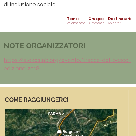
di inclusione sociale
Tema
Gruppo
Destinatari
volontariato
Alekoslab
volontari
NOTE ORGANIZZATORI
https://alekoslab.org/evento/tracce-del-bosco-
edizione-2018
COME RAGGIUNGERCI