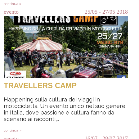
continua »
evento
25/05
-
27/05
2018
TRAVELLERS CAMP
Happening sulla cultura dei viaggi in
motocicletta. Un evento unico nel suo genere
in Italia, dove passione e cultura fanno da
scenario ai racconti,…
continua »
evento
16/07
-
28/07
2017