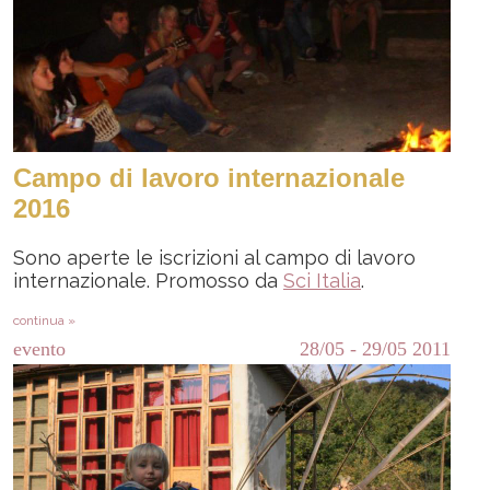
Campo di lavoro internazionale
2016
Sono aperte le iscrizioni al campo di lavoro
internazionale. Promosso da
Sci Italia
.
continua »
evento
28/05
-
29/05
2011