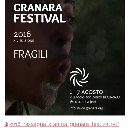
2016_rassegna_stampa_granara_festival.pdf