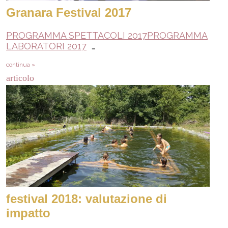
Granara Festival 2017
PROGRAMMA SPETTACOLI 2017
PROGRAMMA
LABORATORI 2017
…
continua »
articolo
festival 2018: valutazione di
impatto