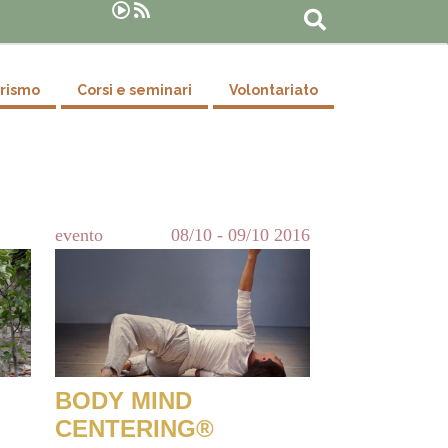
Cerca
urismo
Corsi e seminari
Volontariato
evento
08/10
-
09/10
2016
BODY MIND
CENTERING®