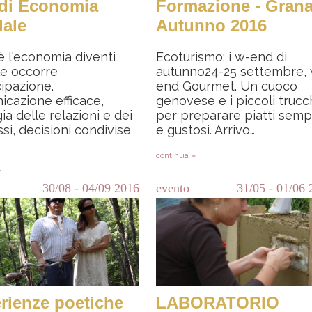
 di Economia
Formazione - Grana
dale
Autunno 2016
 l'economia diventi
Ecoturismo: i w-end di
le occorre
autunno24-25 settembre,
ipazione.
end Gourmet. Un cuoco
cazione efficace,
genovese e i piccoli trucc
ia delle relazioni e dei
per preparare piatti sempl
si, decisioni condivise
e gustosi. Arrivo…
continua »
»
30/08
-
04/09
2016
evento
31/05
-
01/06
rienze poetiche
LABORATORIO