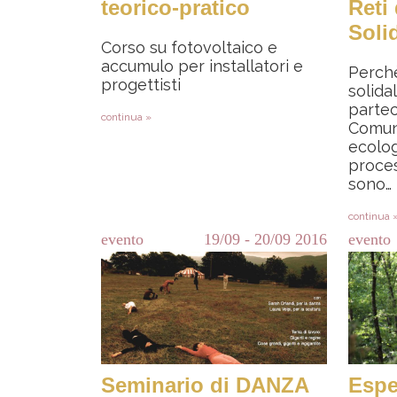
teorico-pratico
Reti
Soli
Corso su fotovoltaico e
accumulo per installatori e
Perchè
progettisti
solida
partec
continua »
Comuni
ecolog
proces
sono…
continua 
evento
19/09
-
20/09
2016
evento
Seminario di DANZA
Espe