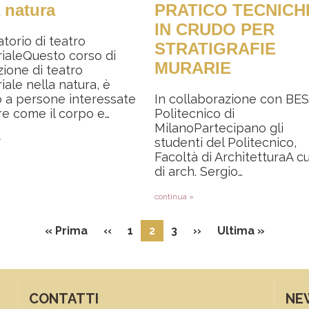
a natura
PRATICO TECNICH
IN CRUDO PER
torio di teatro
STRATIGRAFIE
ialeQuesto corso di
MURARIE
ione di teatro
iale nella natura, è
 a persone interessate
In collaborazione con BE
re come il corpo e…
Politecnico di
MilanoPartecipano gli
»
studenti del Politecnico,
Facoltà di ArchitetturaA c
di arch. Sergio…
continua »
Prima pagina
Pagina precedente
Pagina successiva
Ultima 
« Prima
‹‹
1
2
3
››
Ultima »
CONTATTI
NE