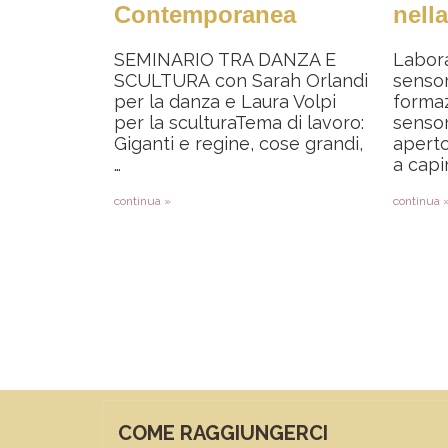
Contemporanea
nell
SEMINARIO TRA DANZA E
Labora
SCULTURA con Sarah Orlandi
sensor
per la danza e Laura Volpi
formaz
per la sculturaTema di lavoro:
sensor
Giganti e regine, cose grandi,
aperto
…
a capi
continua »
continua 
Paginazione
COME RAGGIUNGERCI