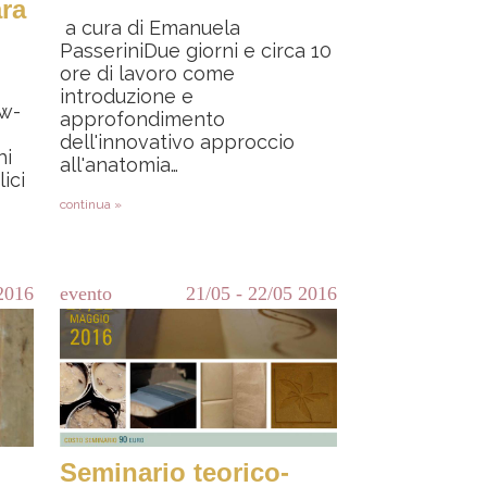
ra
a cura di Emanuela
PasseriniDue giorni e circa 10
ore di lavoro come
introduzione e
 w-
approfondimento
dell'innovativo approccio
hi
all'anatomia…
ici
continua »
2016
evento
21/05
-
22/05
2016
Seminario teorico-