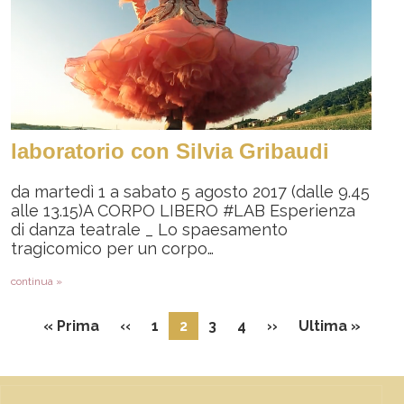
laboratorio con Silvia Gribaudi
da martedì 1 a sabato 5 agosto 2017 (dalle 9.45
alle 13.15)A CORPO LIBERO #LAB Esperienza
di danza teatrale _ Lo spaesamento
tragicomico per un corpo…
continua »
Paginazione
Prima pagina
Pagina precedente
Pagina successi
Ultim
« Prima
‹‹
1
2
3
4
››
Ultima »